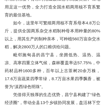
用足这一优势，全力打造全国水稻两用核不育系繁
育的最佳基地。
如今，这里年可繁殖两用核不育系母本4.8万公
斤，提供全国两系杂交水稻制种母本用种量的80%
以上，用其生产的制种亲本，可种植560万亩杂交水
稻，解决2800万人的口粮供给问题。
毗邻施甸县的昌宁县，坐拥低热、温热、温
凉、高寒四重立体气候，森林覆盖率达57.75%，中
药材品种1600多种，百年以上古茶树20余万株，
17.6万亩蔬菜四季常绿，8.7万亩水果四季飘香，被
誉为“滇西绿色明珠”。
凭借得天独厚的生态优势，昌宁县构建了“绿色
经济圈”，带动全县13个乡镇协同发展，盘活林下空