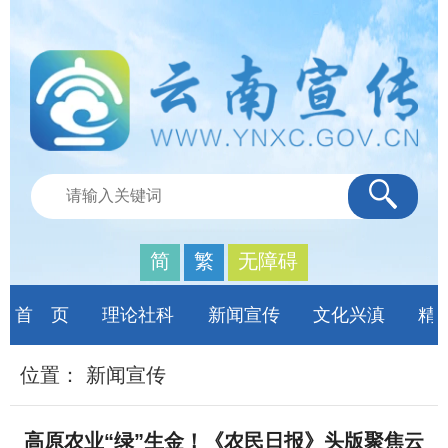
简
繁
无障碍
首 页
理论社科
新闻宣传
文化兴滇
精
位置：
新闻宣传
高原农业“绿”生金！《农民日报》头版聚焦云