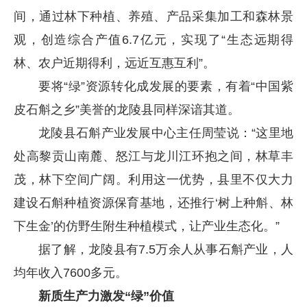
间，通过林下种植、养殖、产品采集加工和森林景
观，创造综合产值6.7亿元，实现了“生态远期得
林、农户近期得利，远近互惠互利”。
要将“绿”资源转化成发展的要素，有着“中国紫
皮石斛之乡”美誉的龙陵县同样深谙其道。
龙陵县石斛产业发展中心主任周莹说：“这里地
处高黎贡山南麓、怒江与龙川江环抱之间，林草丰
茂，林下空间广阔。利用这一优势，县里不仅大力
建设石斛种植资源保育基地，还推行‘树上种斛、林
下生金’的仿野生附生种植模式，让产业生态化。”
据了解，龙陵县有7.5万余人从事石斛产业，人
均年收入7600多元。
新质生产力激发“绿”价值