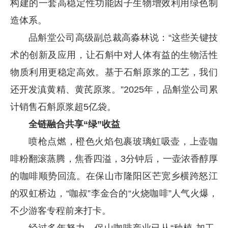
构建的一套高稳定性功能因子生物增效利用绿色制
造体系。
品斛堂公司高级副总裁高淼林说：“这些关键技
术的创新及应用，让石斛中对人体有益的生物活性
物质利用更稳定高效。基于石斛原浆的工艺，我们
还开发滇黄精、黄芪原浆。”2025年，品斛堂公司累
计销售石斛原浆超5亿袋。
全链融合共享“绿”收益
喷枪点燃，橙色火焰包裹玻璃虹吸壶，上壶咖
啡粉翻滚蒸腾，焦香四溢，3分钟后，一壶浓香醇厚
的咖啡顺势回流。在保山市隆阳区芒宽乡横跨怒江
的双虹桥边，“咖叔”李金合的“火烧咖啡”人气火爆，
不少游客专程前来打卡。