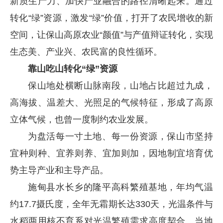
新质生产力、加快产业融合的路径清晰起来。通过
转化“绿”资源，激发“绿”价值，打开了农民增收的新
空间，让保山高原农业“颜值”与产值辩证转化，实现
生态美、产业兴、农民富的良性循环。
靠山吃山转化“绿”资源
保山地处横断山脉南段，山地占比超过九成，
高海拔、温差大、光照足的气候特征，形成了高原
立体气候，也曾一度制约农业发展。
为盘活每一寸土地、每一份资源，保山市坚持
宜种则种、宜养则养、宜加则加，因地制宜培育优
势主导产业和主导产品。
施甸县水长乡的隆平高科繁殖基地，年均气温
约17.7摄氏度，全年无霜期长达330天，光温条件与
水稻两用核不育系对光温繁殖需求高度契合。当地