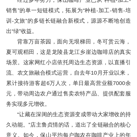
经过多年努力，保山咖啡产业已从“种植-加工-
销售”的单一短链模式，拓展为“种植-加工-销售-培
训-文旅”的多链长链融合新模式，源源不断地创造
出“绿”收益。
背靠万亩茶园，面向无垠梯田，冬可赏云海，
夏可观稻田，这是龙陵县龙江乡崖边咖啡店的真实
场景。这家网红小店依托周边生态资源，以直播引
流、农文旅融合模式运营，自去年10月开业以来，
累计接待游客超6万人次，单日最高营业额7000余
元，带动周边农户通过售卖农特产品、提供配套服
务实现多元增收。
“让藏在深闺的生态资源变成带动大家增收的持
久动能。”店主鲁贞情的话，道出了全链融合的核心
意义。如今，保山平均每户咖农在咖啡产业上的年