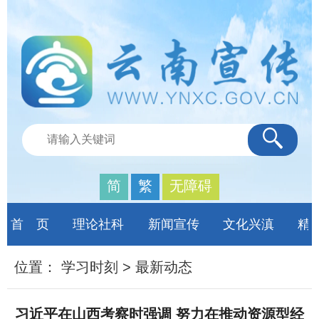
简
繁
无障碍
首 页
理论社科
新闻宣传
文化兴滇
精
位置：
学习时刻
>
最新动态
习近平在山西考察时强调 努力在推动资源型经