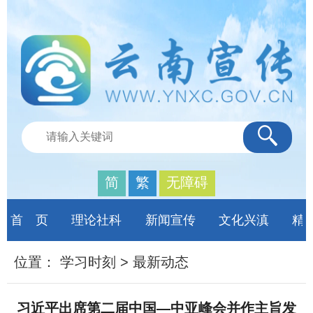
简
繁
无障碍
首 页
理论社科
新闻宣传
文化兴滇
精
位置：
学习时刻
>
最新动态
习近平出席第二届中国—中亚峰会并作主旨发