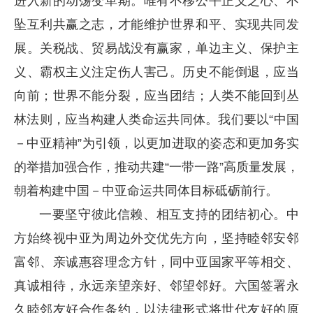
进入新的动荡变革期。唯有不移公平正义之心、不
坠互利共赢之志，才能维护世界和平、实现共同发
展。关税战、贸易战没有赢家，单边主义、保护主
义、霸权主义注定伤人害己。历史不能倒退，应当
向前；世界不能分裂，应当团结；人类不能回到丛
林法则，应当构建人类命运共同体。我们要以“中国
－
中亚精神”为引领，以更加进取的姿态和更加务实
的举措加强合作，推动共建“一带一路”高质量发展，
朝着构建中国
－
中亚命运共同体目标砥砺前行。
一要坚守彼此信赖、相互支持的团结初心。中
方始终视中亚为周边外交优先方向，坚持睦邻安邻
富邻、亲诚惠容理念方针，同中亚国家平等相交、
真诚相待，永远亲望亲好、邻望邻好。六国签署永
久睦邻友好合作条约，以法律形式将世代友好的原