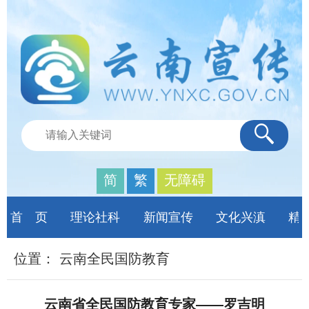
简
繁
无障碍
首 页
理论社科
新闻宣传
文化兴滇
精
位置：
云南全民国防教育
云南省全民国防教育专家——罗吉明